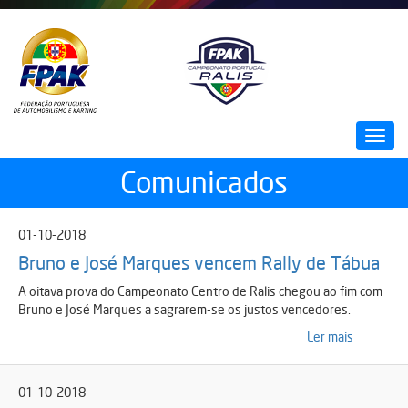
Passar
para
o
conteúdo
principal
Toggl
navig
Comunicados
01-10-2018
Bruno e José Marques vencem Rally de Tábua
A oitava prova do Campeonato Centro de Ralis chegou ao fim com
Bruno e José Marques a sagrarem-se os justos vencedores.
Ler mais
01-10-2018