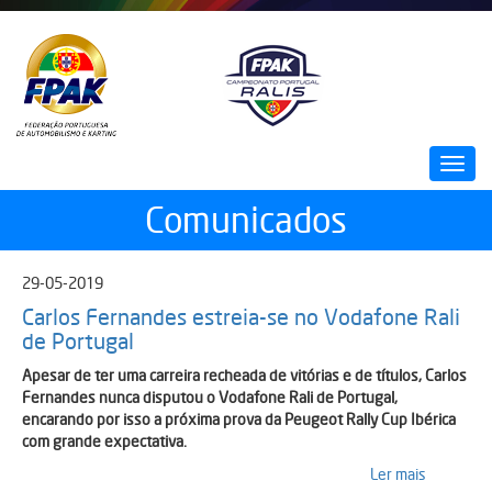
Passar
para
o
conteúdo
principal
Toggl
navig
Comunicados
29-05-2019
Carlos Fernandes estreia-se no Vodafone Rali
de Portugal
Apesar de ter uma carreira recheada de vitórias e de títulos, Carlos
Fernandes nunca disputou o Vodafone Rali de Portugal,
encarando por isso a próxima prova da Peugeot Rally Cup Ibérica
com grande expectativa.
Ler mais