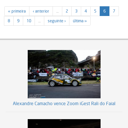
« primeira
‹ anterior
…
2
3
4
5
6
7
8
9
10
…
seguinte ›
última »
Alexandre Camacho vence Zoom iGest Rali do Faial