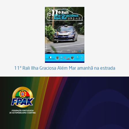
11º Rali Ilha Graciosa Além Mar amanhã na estrada