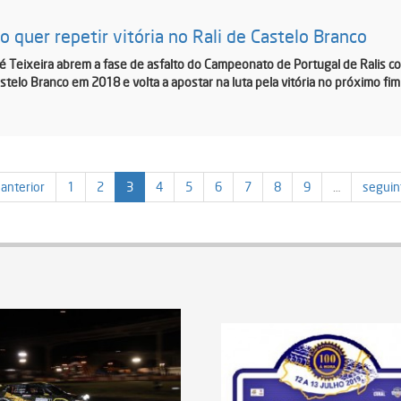
 quer repetir vitória no Rali de Castelo Branco
é Teixeira abrem a fase de asfalto do Campeonato de Portugal de Ralis c
telo Branco em 2018 e volta a apostar na luta pela vitória no próximo fi
 anterior
1
2
3
4
5
6
7
8
9
…
seguin