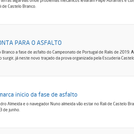
terras algarvias onde problemas mecânicos levaram Filipe Abrantes e Lui
i de Castelo Branco.
ONTA PARA O ASFALTO
 Branco a fase de asfalto do Campeonato de Portugal de Ralis de 2019.
A
o surgir, já neste novo traçado da prova organizada pela Escuderia Castel
arca inicio da fase de asfalto
edro Almeida e o navegador Nuno almeida vão estar no Rali de Castelo Br
23 de junho.