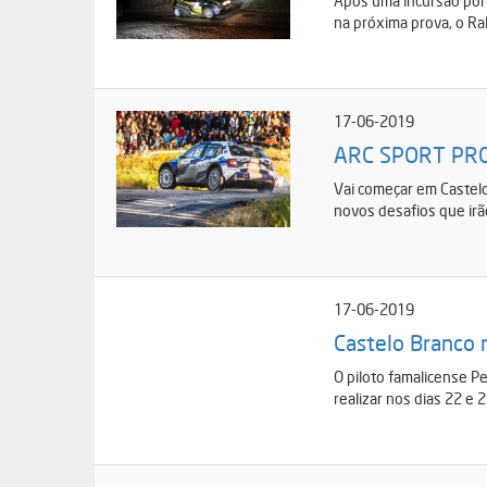
Após uma incursão por 
na próxima prova, o Ral
17-06-2019
ARC SPORT PR
Vai começar em Castelo
novos desafios que irã
17-06-2019
Castelo Branco m
O piloto famalicense P
realizar nos dias 22 e 