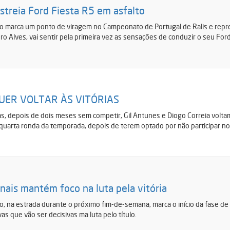
streia Ford Fiesta R5 em asfalto
co marca um ponto de viragem no Campeonato de Portugal de Ralis e repre
o Alves, vai sentir pela primeira vez as sensações de conduzir o seu Ford
UER VOLTAR ÀS VITÓRIAS
s, depois de dois meses sem competir, Gil Antunes e Diogo Correia voltam
a quarta ronda da temporada, depois de terem optado por não participar no
ais mantém foco na luta pela vitória
co, na estrada durante o próximo fim-de-semana, marca o início da fase d
as que vão ser decisivas ma luta pelo título.