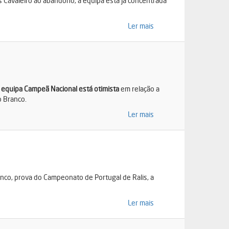
s Cavaleiro ao abandono, a equipa está já concentrada
Ler mais
 equipa Campeã Nacional está otimista
em relação a
o Branco.
Ler mais
anco, prova do Campeonato de Portugal de Ralis, a
Ler mais