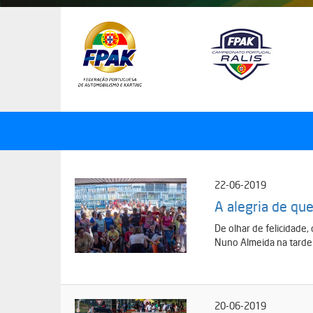
Passar
para
o
conteúdo
principal
22-06-2019
A alegria de qu
De olhar de felicidade
Nuno Almeida na tarde 
20-06-2019