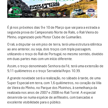
É já nos próximos dias 9 e 10 de Março que vai para a estrada a
segunda prova do Campeonato Norte de Ralis, o Rali Vieira do
Minho, organizado pelo Motor Clube de Guimarães.
O rali, a disputar-se em piso de terra, terá uma estrutura idêntica
ao ano anterior, ou seja, dois troços com tripla passagem,
utilizando o troço do Rali de Portugal, no mesmo sentido, dividido
em duas partes mas com um início diferente.
Assim, o troço denominado Senhora da Fé, terá uma extensão de
9,11 quilómetros e o troço Serradela/Anjos 10.39.
A grande novidade será a realização, no sábado à tarde, de uma
Super Especial em terra, com 1,6 quilómetros, no coração da Vila
de Vieira do Minho, no Parque dos Moinhos, à semelhança da
realizada nos anos de 2007 e 2008 no Rali Torrié. A especial
desenrola-se numa espécie de anfiteatro, com bancadas e
excelente visibilidade para o público.