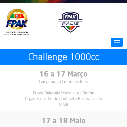
Passar
para
o
conteúdo
principal
Toggl
navig
Challenge 1000cc
16
a
17 Março
Campeonato Centro de Ralis
Prova:
Rally Vila Medieval de Ourém
Organizador:
Centro Cultural e Recreativo do
Olival
17
a
18 Maio