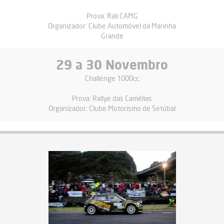
Prova:
Rali CAMG
Organizador:
Clube Automóvel da Marinha
Grande
29
a
30 Novembro
Challenge 1000cc
Prova:
Rallye das Camélias
Organizador:
Clube Motorismo de Setúbal